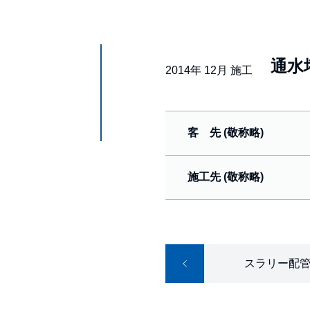
通水
2014年 12月 施工
客 先 (敬称略)
施工先 (敬称略)
スラリー配