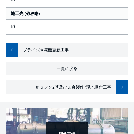
施工先 (敬称略)
B社
ブライン冷凍機更新工事
一覧に戻る
角タンク2基及び架台製作・現地据付工事