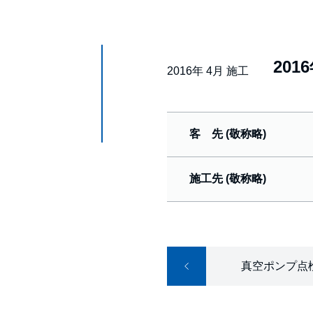
201
2016年 4月 施工
客 先 (敬称略)
施工先 (敬称略)
真空ポンプ点