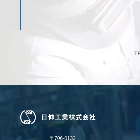
TE
〒706-0132