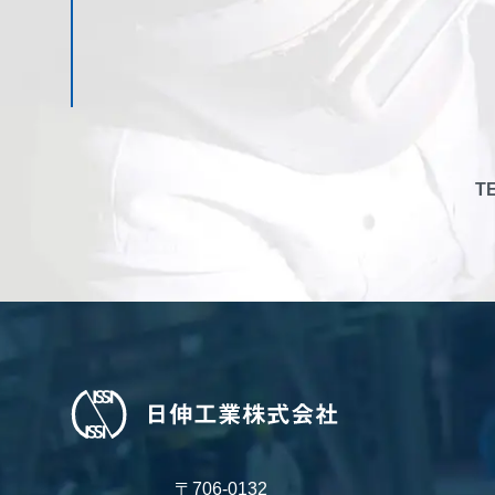
TE
〒706-0132