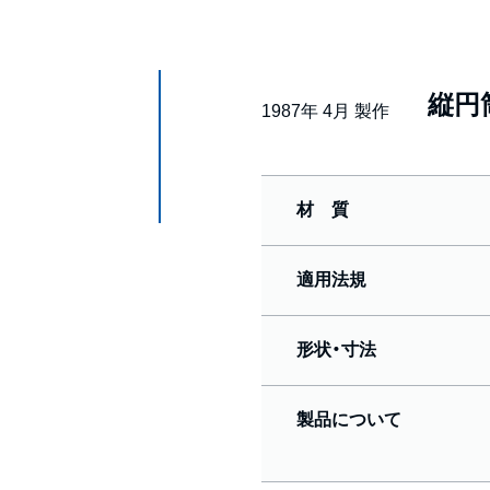
縦円
1987年 4月 製作
材 質
適用法規
形状・寸法
製品について