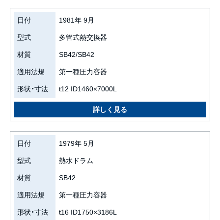
日付
1981年 9月
型式
多管式熱交換器
材質
SB42/SB42
適用法規
第一種圧力容器
形状・寸法
t12 ID1460×7000L
日付
1979年 5月
型式
熱水ドラム
材質
SB42
適用法規
第一種圧力容器
形状・寸法
t16 ID1750×3186L