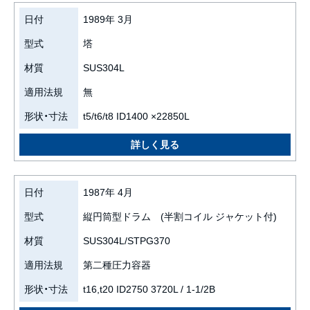
日付
1989年 3月
型式
塔
材質
SUS304L
適用法規
無
形状・寸法
t5/t6/t8 ID1400 ×22850L
日付
1987年 4月
型式
縦円筒型ドラム (半割コイル ジャケット付)
材質
SUS304L/STPG370
適用法規
第二種圧力容器
形状・寸法
t16,t20 ID2750 3720L / 1-1/2B