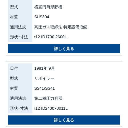
型式
横置円筒形貯槽
材質
SUS304
適用法規
高圧ガス取締法 特定設備 (燃)
形状・寸法
t12 ID1700 2600L
日付
1981年 9月
型式
リボイラー
材質
SS41/SS41
適用法規
第二種圧力容器
形状・寸法
t12 ID2400×3011L