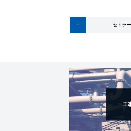
セトラ
工